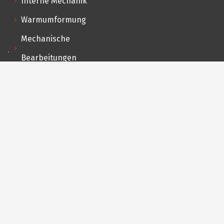
Interne Mechanik
Warmumformung
Mechanische
Bearbeitungen
Montage und Tests
Outsourcing-
Dienstleistungen
Logistik und Vertrieb
Innovation F&E
Machbarkeitsanalyse
Planung
Prototypenentwicklung
Branchen